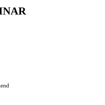
INAR
gend